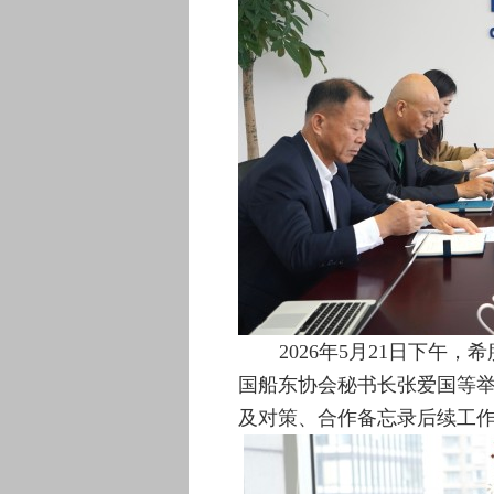
2026
年
5
月
21
日下午
，希
国船东协会秘书长张爱国等
及对策、合作备忘录后续工