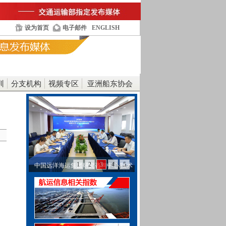
设为首页
电子邮件
ENGLISH
训
分支机构
视频专区
亚洲船东协会
1
2
3
4
5
中国远洋海运集团研究咨询中心/技术
中心主任裴晓东…