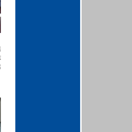
运
东
运