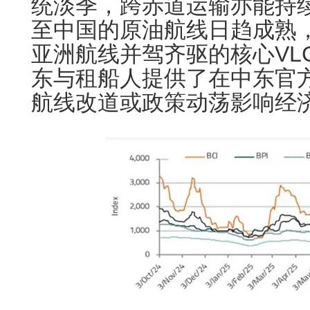
统淡季，跨赤道运输亦能持
至中国的原油航线日趋成熟
亚洲航线并驾齐驱的核心VL
东与租船人提供了在中东官
航线改道或政策动荡影响经