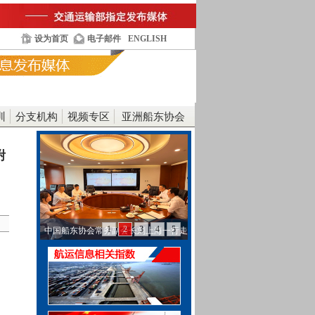
设为首页
电子邮件
ENGLISH
训
分支机构
视频专区
亚洲船东协会
附
1
2
3
4
5
中国船东协会常务副会长刘上海一行走
访工银金融租赁…