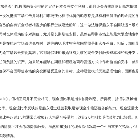
不仅决定了船东是否可以按照融资安排的约定偿还本金并支付利息，而且还会直接影响到船东抵御
一次次抵御市场冲击并能利用市场变化获得优势的船东都是具有相当健康的现金流的
自己的自有资金或者相当少的银行贷款建造船舶，这一做法确保船东不会因航运市场
同时也体现为船东对期租，尤其是长期期租安排。虽然在即期市场上能最大限度地发
但是在航运市场跌进低谷时，以往的聪明才智突然间显得是那么多苍白。相反，期租
无论市场风云变化莫测，它都能保证船东始终有足够的现金支付融资成本和经营开支
任何负担的资产。如果船东能够在期租和程租这两种营运方式中作出恰当的安排，就
确保不会因即使市场的突变而遭受重创的目标。这种经营模式无疑是理性的，因而也
low ratio)，但相互间并不完全相同。现金流比率是指未扣除利息、所得税、折旧以及摊销
之和的比率。现金流比率反映的是船东通过经营获取足够现金来偿还债务的能力。现金流量
比率超过1.5的通常会被银行认为是可接受的，达到2.0的则表明偿债能力比较强。
.0的情况下才会考虑提供融资。虽然船东预计的现金流情况是一个相当重要的指标，但
实际情况。