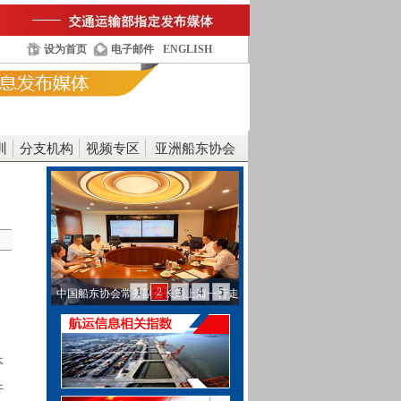
设为首页
电子邮件
ENGLISH
训
分支机构
视频专区
亚洲船东协会
1
2
3
4
5
中国船东协会常务副会长刘上海一行走
访工银金融租赁…
不
开