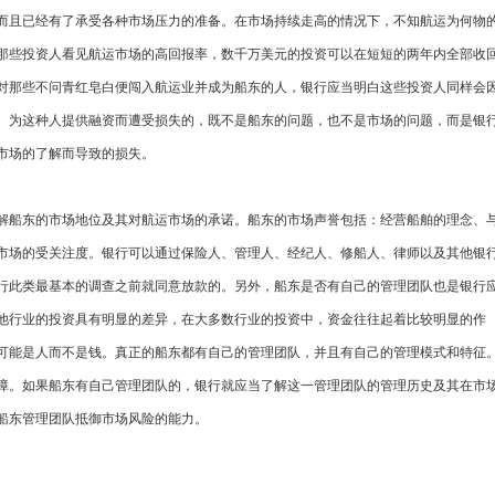
而且已经有了承受各种市场压力的准备。在市场持续走高的情况下，不知航运为何物
那些投资人看见航运市场的高回报率，数千万美元的投资可以在短短的两年内全部收
对那些不问青红皂白便闯入航运业并成为船东的人，银行应当明白这些投资人同样会
。为这种人提供融资而遭受损失的，既不是船东的问题，也不是市场的问题，而是银
市场的了解而导致的损失。
解船东的市场地位及其对航运市场的承诺。船东的市场声誉包括：经营船舶的理念、
市场的受关注度。银行可以通过保险人、管理人、经纪人、修船人、律师以及其他银
行此类最基本的调查之前就同意放款的。另外，船东是否有自己的管理团队也是银行
他行业的投资具有明显的差异，在大多数行业的投资中，资金往往起着比较明显的作
可能是人而不是钱。真正的船东都有自己的管理团队，并且有自己的管理模式和特征
障。如果船东有自己管理团队的，银行就应当了解这一管理团队的管理历史及其在市
船东管理团队抵御市场风险的能力。