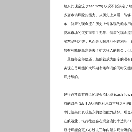
船东的现金流 (cash flow) 状况
多变市场风险的能力。从历史上来看，能够
东。健康的现金流在历史上曾体现为船东用
资本市场的突变而束手无策。健康的现金流
船东聪明才智，从而最大限度地创造利润，
然有可能使船东失去了扩大收入的机会，但
一旦债务全部偿还，船舶就成为船东的没有
实现在尽可能扩大即期市场利润的同时又能
可持续的。
银行通常都有自己的现金流比率 (cash f
前的盈余 (EBITDA) 除以利息或本息
率比较高的表明船东的偿债能力越好。现金流
在航运业，银行往往会在现金流比率达到3
银行可能会更关心过去三年内船东现金流的