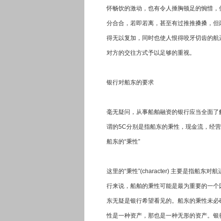
怀畅饮的激动，也有令人捶胸顿足的惋惜，
分合合，若即若离，甚至有过推推搡搡，但
得无以复加，同时也使人恨得咬牙切齿的航
对方的交往方式予以足够的重视。
银行对船东的要求
毫无疑问，从事船舶融资的银行应当全面了
谓的5C分别是指船东的秉性，现金流，经营
船东的“秉性”
这里的“秉性”(character) 主要是
行来说，船舶的秉性可能是最为重要的一个
东无疑是银行希望看见的。船东的秉性未必
性是一种资产，那也是一种无形的资产。银