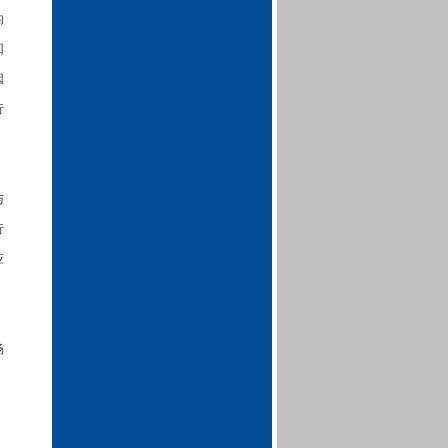
的
回
因
行
与
行
应
。
场