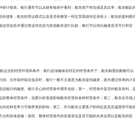
种审计报表。银行通常可以从财务报表中看到：船东资产和负债及其比率；船东船队
还的债务；船东的营运模式以及是否依赖某一特定贸易或特定承租人；船东的盈利模
据这些信息并通过将这些信息与其他船东进行比较，银行可以得出融资是否可行和安
所从事的特定航运业的经营环境和条件，银行必须确保在特定的经营条件下，船东购置的船舶可以
利润。当市场停留在低谷时，银行一般不太愿意为船东提供融资，因为通过简单的计
偿还银行的融资。银行关心的经营条件通常包括：第一，经营条件是否对船东有利，
运的整体经营条件，也要分析直接影响船东经营的各种经营条件；第二，船东在市场
化对此种竞争力可能带来的影响；第三，作为船东主要客户的特征及其忠诚度和可能
方法和具体措施；第四，整体经营条件的发展变化及其可能的未来走势以及船东的应