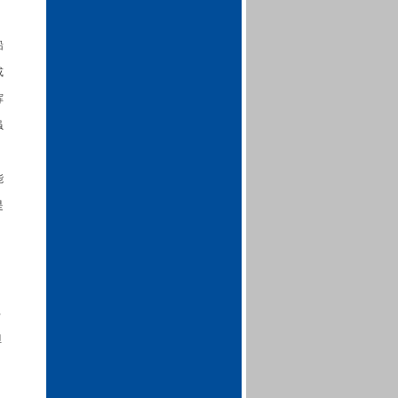
船
或
挥
虽
，
能
是
比
但