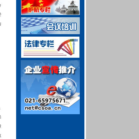
分
爱
与
银
船
秉
航