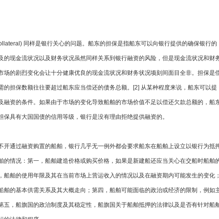
llateral) 同样是银行关心的问题。船东的担保是指船东可以向银行提供的确保银行的
及的现金流状况以及财务状况虽然同样关系到银行融资的风险，但是现金流状况和财
市场的剧烈变化会让十分健康优良的现金流状况和财务状况顷刻间面目全非。担保是
的担保数额往往要超过船东应当偿还的债务总额。[2] 从某种程度来说，船东可以提
及融资的条件。如果由于市场的变化导致船舶的市场价值不足以偿还欠款总额的，船
担保具有大国国债的信用等级，银行是没有理由拒绝提供融资的。
不开通过融资购置的船舶，银行几乎无一例外都会要求船东在船舶上设立以银行为抵
舶的情况：第一，船舶建造价格或购买价格，如果是新建船还应当关心在交船时船舶
，船舶的使用年限及其在当前市场上营运收入的情况以及在融资期内可能发生的变化
船舶的基本供需关系及其大概走向；第四，船舶可能面临的政治或经济的限制，例如
第五，船旗国的政治制度及其稳定性，船旗国关于船舶抵押的法律以及是否有针对船