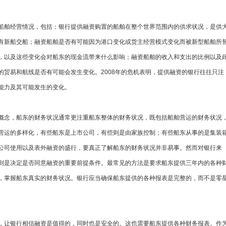
船舶经营情况，包括：银行提供融资购置的船舶在整个世界范围内的供求状况，是供
有新船交船；融资船舶是否有可能因为港口变化或货主经营模式变化而被新型船舶所
，以及这些变化会对船东的现金流带来什么影响；融资船舶的收入和支出的比例以及
的贸易和航线是否有可能会发生变化。2008年的危机表明，提供融资的银行往往只注
能力及其可能发生的变化。
概念，船东的财务状况通常更注重船东整体的财务状况，既包括船舶营运的财务状况
营运的多样化，有些船东是上市公司，有些则是由家族控制；有些船东从事的是集装
公司使用以及表外融资的盛行，要真正了解船东的财务状况并非易事。然而对银行来
则是决定是否同意融资的重要前提条件。最常见的方法是要求船东提供三年内的各种
，掌握船东真实的财务状况。银行应当确保船东提供的各种报表是完整的，而不是零
，让银行相信融资是值得的，同时也是安全的。这也需要船东提供各种财务报表。作