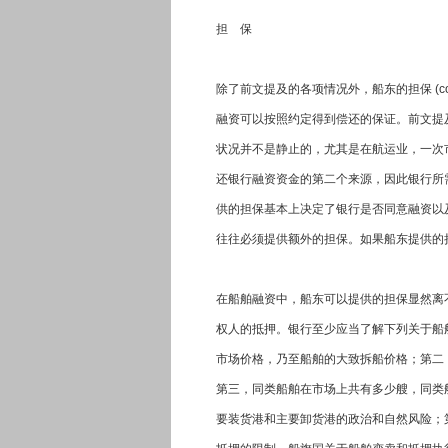
担 保
除了前文提及的各项情况外，船东的担保 (co
融资可以按照约定得到偿还的保证。前文提
状况并不是静止的，尤其是在航运业，一次
还银行融资资金的第二个来源，因此银行所需
供的担保基本上决定了银行是否同意融资以
往往必须提供额外的担保。如果船东提供的
在船舶融资中，船东可以提供的担保显然离
权人的抵押。银行至少应当了解下列关于船
市场价格，乃至船舶的大致拆船价格；第二
第三，同类船舶在市场上共有多少艘，同类
要装货港和主要卸货港的政治和自然风险；