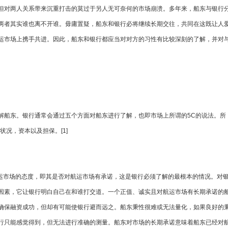
但对两人关系带来沉重打击的莫过于另人无可奈何的市场崩溃。多年来，船东与银行
两者其实谁也离不开谁。毋庸置疑，船东和银行必将继续长期交往，共同在这既让人
运市场上携手共进。因此，船东和银行都应当对对方的习性有比较深刻的了解，并对
解船东。银行通常会通过五个方面对船东进行了解，也即市场上所谓的5C的说法。所
状况，资本以及担保。[1]
指船东对航运市场的态度，即其是否对航运市场有承诺，这是银行必须了解的最根本的情况。对
因素，它让银行明白自己在和谁打交道。一个正值、诚实且对航运市场有长期承诺的
确保融资成功，但却有可能使银行避而远之。船东秉性很难或无法量化，如果良好的
行只能感觉得到，但无法进行准确的测量。船东对市场的长期承诺意味着船东已经对