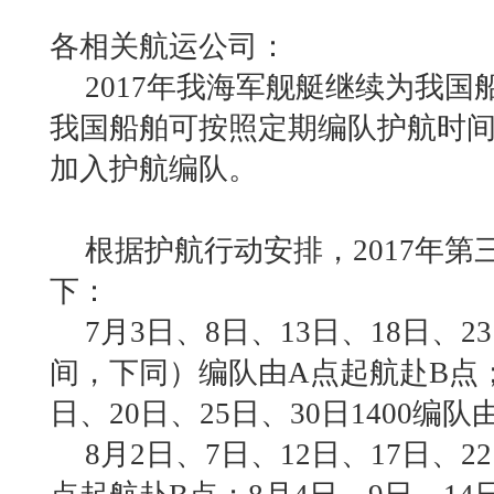
各相关航运公司：
2017年我海军舰艇继续为我
我国船舶可按照定期编队护航时
加入护航编队。
根据护航行动安排，
2017
年第
下：
7月
3
日、
8
日、
13
日、
18
日、
23
间，下同）编队由
A
点起航赴
B
点
日、
20
日、
25
日、
30
日
1400
编队
8月
2
日、
7
日、
12
日、
17
日、
22