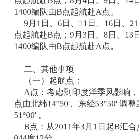
点起航赴
B
点；
8
月
4
日、
9
日、
14
1400
编队由
B
点起航赴
A
点。
9月
1
日、
6
日、
11
日、
16
日、
21
点起航赴
B
点；
9
月
3
日、
8
日、
13
1400
编队由
B
点起航赴
A
点。
二、其他事项
（一）起航点：
A点：考虑到印度洋季风影响
点由北纬
14°50'
、东经
53°50'
调整
51°00'
。
B点：从
2011
年
3
月
1
日起
B
汇合
044
度
12
分。